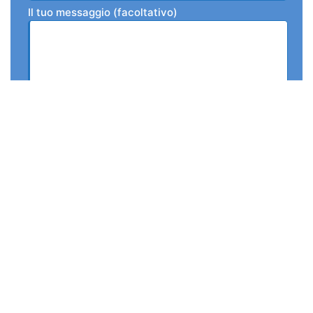
Il tuo messaggio (facoltativo)
Autorizzo il trattamento dei dati ai sensi degli
articoli 6 e 13 del REGOLAMENTO UE 679/2016
(GDPR). Dichiaro di aver letto informativa sulla
privacy