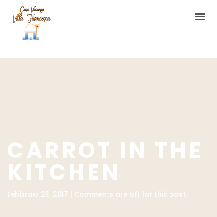
HOME
CASA VACANZE
L’ORTO DI VILLA FRANCESCA
CONTATTI
CARROT IN THE
KITCHEN
Febbraio 23, 2017 | Comments are off for this post.