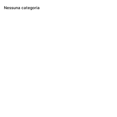
Nessuna categoria
Commenti recenti
Archivi
Categorie
Nessuna categoria